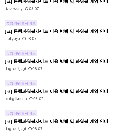
[코] 동행파워볼사이트 이용 방법 및 파워볼 게임 안내
rfvcs werty
08-07
동행파워볼사이트
[코] 동행파워볼사이트 이용 방법 및 파워볼 게임 안내
thbt ybyb
08-07
동행파워볼사이트
[코] 동행파워볼사이트 이용 방법 및 파워볼 게임 안내
rthgf edfgbgf
08-07
동행파워볼사이트
[코] 동행파워볼사이트 이용 방법 및 파워볼 게임 안내
mnhg lknunu
08-07
동행파워볼사이트
[코] 동행파워볼사이트 이용 방법 및 파워볼 게임 안내
rthgf edfgbgf
08-07