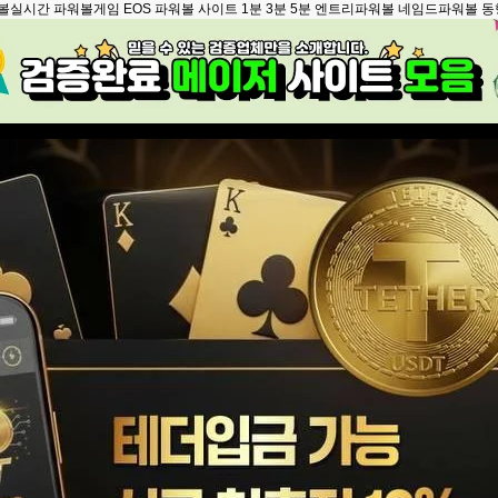
파워볼실시간 파워볼게임
EOS 파워볼 사이트 1분 3분 5분 엔트리파워볼 네임드파워