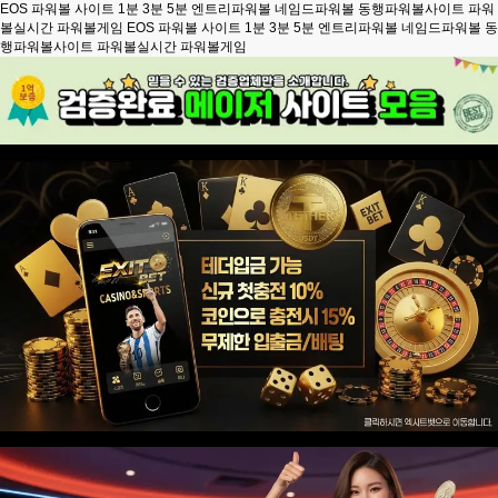
EOS 파워볼 사이트 1분 3분 5분 엔트리파워볼 네임드파워볼 동행파워볼사이트 파워
볼실시간 파워볼게임
EOS 파워볼 사이트 1분 3분 5분 엔트리파워볼 네임드파워볼 동
행파워볼사이트 파워볼실시간 파워볼게임