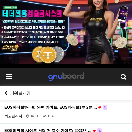
파워볼게임
EOS파워볼하는법 완벽 가이드: EOS파워볼1분 2분 …
최고관리자
04-16
154
EOS파워볼 사이트 선택 전 필수 가이드: 2026년 …