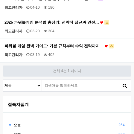
최고관리자
04-10
180
2026 파워볼게임 분석법 총정리: 전략적 접근과 안전…
최고관리자
03-20
304
파워볼 게임 완벽 가이드: 기본 규칙부터 수익 전략까지…
최고관리자
03-19
402
전체 4건
1 페이지
접속자집계
오늘
264