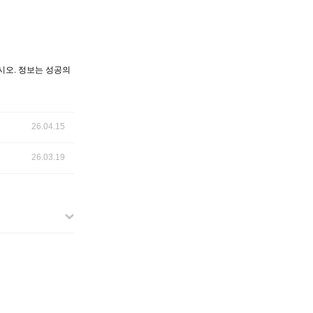
시오. 정보는 성공의
26.04.15
26.03.19