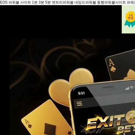
EOS 파워볼 사이트 1분 3분 5분 엔트리파워볼 네임드파워볼 동행파워볼사이트 