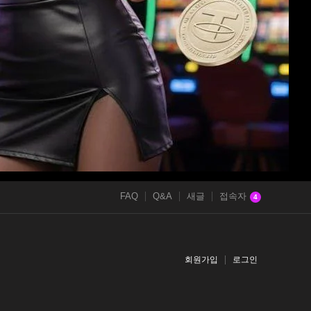
FAQ
Q&A
새글
접속자
4
회원가입
로그인