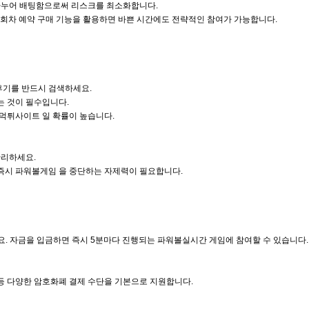
 나누어 배팅함으로써 리스크를 최소화합니다.
대 5회차 예약 구매 기능을 활용하면 바쁜 시간에도 전략적인 참여가 가능합니다.
 후기를 반드시 검색하세요.
는 것이 필수입니다.
볼먹튀사이트 일 확률이 높습니다.
관리하세요.
우 즉시 파워볼게임 을 중단하는 자제력이 필요합니다.
. 자금을 입금하면 즉시 5분마다 진행되는 파워볼실시간 게임에 참여할 수 있습니다.
 등 다양한 암호화폐 결제 수단을 기본으로 지원합니다.