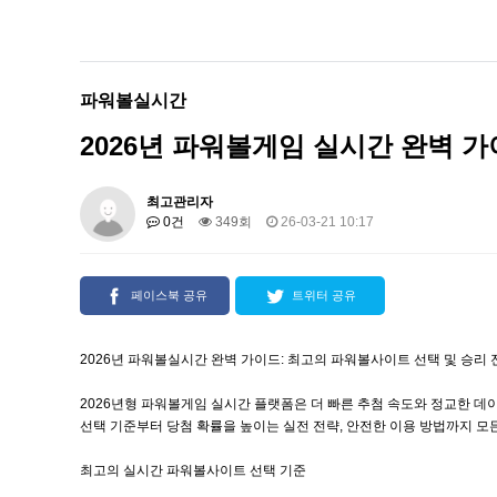
파워볼실시간
2026년 파워볼게임 실시간 완벽 
최고관리자
0건
349회
26-03-21 10:17
페이스북 공유
트위터 공유
2026년 파워볼실시간 완벽 가이드: 최고의 파워볼사이트 선택 및 승리 
2026년형 파워볼게임 실시간 플랫폼은 더 빠른 추첨 속도와 정교한 
선택 기준부터 당첨 확률을 높이는 실전 전략, 안전한 이용 방법까지 모
최고의 실시간 파워볼사이트 선택 기준