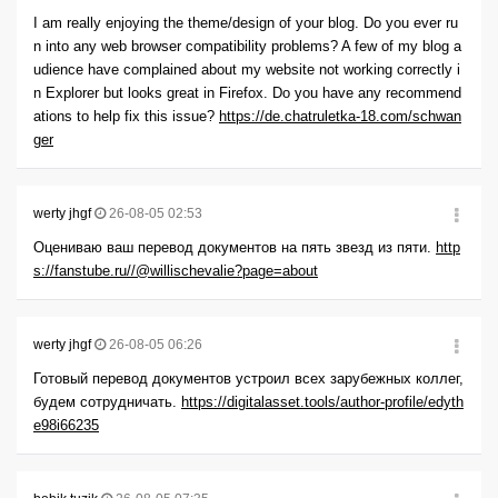
I am really enjoying the theme/design of your blog. Do you ever ru
n into any web browser compatibility problems? A few of my blog a
udience have complained about my website not working correctly i
n Explorer but looks great in Firefox. Do you have any recommend
ations to help fix this issue?
https://de.chatruletka-18.com/schwan
ger
werty jhgf
26-08-05 02:53
Оцениваю ваш перевод документов на пять звезд из пяти.
http
s://fanstube.ru//@willischevalie?page=about
werty jhgf
26-08-05 06:26
Готовый перевод документов устроил всех зарубежных коллег,
будем сотрудничать.
https://digitalasset.tools/author-profile/edyth
e98i66235