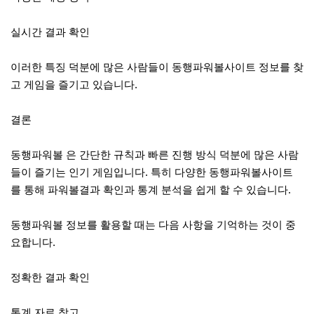
실시간 결과 확인
이러한 특징 덕분에 많은 사람들이 동행파워볼사이트 정보를 찾
고 게임을 즐기고 있습니다.
결론
동행파워볼 은 간단한 규칙과 빠른 진행 방식 덕분에 많은 사람
들이 즐기는 인기 게임입니다. 특히 다양한 동행파워볼사이트
를 통해 파워볼결과 확인과 통계 분석을 쉽게 할 수 있습니다.
동행파워볼 정보를 활용할 때는 다음 사항을 기억하는 것이 중
요합니다.
정확한 결과 확인
통계 자료 참고