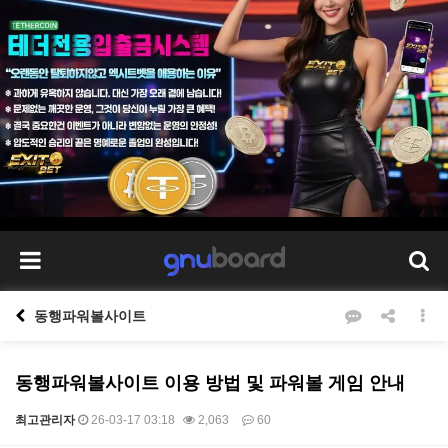
동행파워볼사이트
동행파워볼사이트 이용 방법 및 파워볼 게임 안내
최고관리자
26-03-17 03:18
2,063
60