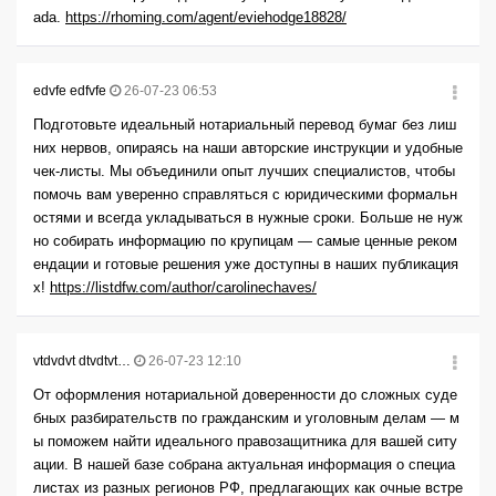
ada.
https://rhoming.com/agent/eviehodge18828/
edvfe edfvfe
26-07-23 06:53
Подготовьте идеальный нотариальный перевод бумаг без лиш
них нервов, опираясь на наши авторские инструкции и удобные
чек-листы. Мы объединили опыт лучших специалистов, чтобы
помочь вам уверенно справляться с юридическими формальн
остями и всегда укладываться в нужные сроки. Больше не нуж
но собирать информацию по крупицам — самые ценные реком
ендации и готовые решения уже доступны в наших публикация
х!
https://listdfw.com/author/carolinechaves/
vtdvdvt dtvdtvt…
26-07-23 12:10
От оформления нотариальной доверенности до сложных суде
бных разбирательств по гражданским и уголовным делам — м
ы поможем найти идеального правозащитника для вашей ситу
ации. В нашей базе собрана актуальная информация о специа
листах из разных регионов РФ, предлагающих как очные встре