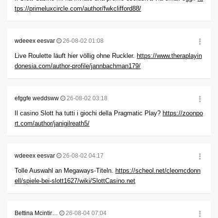
tps://primeluxcircle.com/author/fwkclifford88/
wdeeex eesvar
26-08-02 01:08
Live Roulette läuft hier völlig ohne Ruckler.
https://www.theraplayin
donesia.com/author-profile/jannbachman179/
efggfe weddsww
26-08-02 03:18
Il casino Slott ha tutti i giochi della Pragmatic Play?
https://zoonpo
rt.com/author/janigilreath5/
wdeeex eesvar
26-08-02 04:17
Tolle Auswahl an Megaways-Titeln.
https://scheol.net/cleomcdonn
ell/spiele-bei-slott1627/wiki/SlottCasino.net
Bettina Mcintir…
26-08-04 07:04