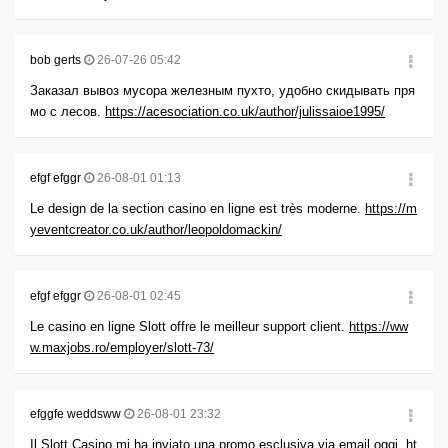
bob gerts
26-07-26 05:42
Заказал вывоз мусора железным пухто, удобно скидывать пря
мо с лесов.
https://acesociation.co.uk/author/julissaioe1995/
efgf efggr
26-08-01 01:13
Le design de la section casino en ligne est très moderne.
https://m
yeventcreator.co.uk/author/leopoldomackin/
efgf efggr
26-08-01 02:45
Le casino en ligne Slott offre le meilleur support client.
https://ww
w.maxjobs.ro/employer/slott-73/
efggfe weddsww
26-08-01 23:32
Il Slott Casino mi ha inviato una promo esclusiva via email oggi.
ht