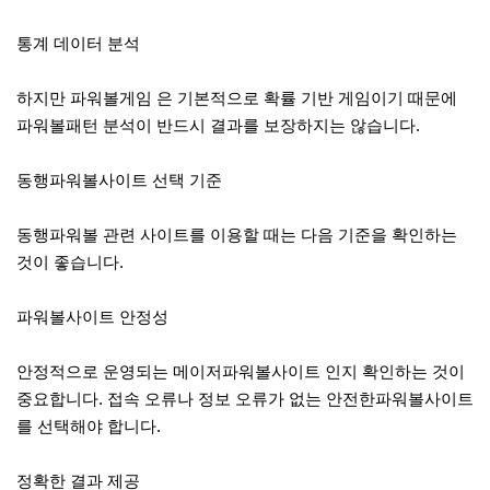
통계 데이터 분석
하지만 파워볼게임 은 기본적으로 확률 기반 게임이기 때문에
파워볼패턴 분석이 반드시 결과를 보장하지는 않습니다.
동행파워볼사이트 선택 기준
동행파워볼 관련 사이트를 이용할 때는 다음 기준을 확인하는
것이 좋습니다.
파워볼사이트 안정성
안정적으로 운영되는 메이저파워볼사이트 인지 확인하는 것이
중요합니다. 접속 오류나 정보 오류가 없는 안전한파워볼사이트
를 선택해야 합니다.
정확한 결과 제공