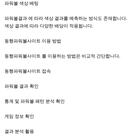
파워볼 색상 베팅
파워볼결과 에 따라 색상 결과를 예측하는 방식도 존재합니다.
색상 결과에 따라 다양한 배당이 적용됩니다.
동행파워볼사이트 이용 방법
동행파워볼사이트 를 이용하는 방법은 비교적 간단합니다.
동행파워볼사이트 접속
파워볼 결과 확인
통계 및 파워볼 패턴 분석 확인
게임 정보 확인
결과 분석 활용