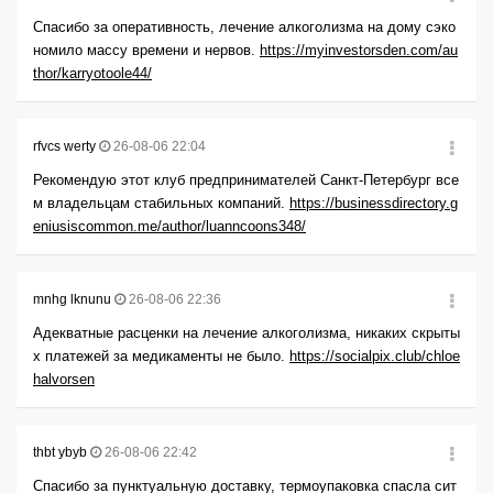
Спасибо за оперативность, лечение алкоголизма на дому сэко
номило массу времени и нервов.
https://myinvestorsden.com/au
thor/karryotoole44/
rfvcs werty
26-08-06 22:04
Рекомендую этот клуб предпринимателей Санкт-Петербург все
м владельцам стабильных компаний.
https://businessdirectory.g
eniusiscommon.me/author/luanncoons348/
mnhg lknunu
26-08-06 22:36
Адекватные расценки на лечение алкоголизма, никаких скрыты
х платежей за медикаменты не было.
https://socialpix.club/chloe
halvorsen
thbt ybyb
26-08-06 22:42
Спасибо за пунктуальную доставку, термоупаковка спасла сит