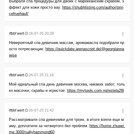
Выбрали спа процедуры для двоих с марокканским скрабом, э
ффект для кожи просто вау.
https://shubhlisting.com/author/prin
cefruehauf/
rfbbf wert
26-07-25 20:39
Невероятный спа девичник массаж, аромамасла подобрали пр
осто потрясающие.
https://quickdate.arenascript.de/@georgianna
wise
rfbbf wert
26-07-25 21:16
Мой идеальный спа день девичник москва, никаких забот, толь
ко масочки, скрабы и игристое.
https://mytools.com.ng/estela28l
rfbbf wert
26-07-25 21:42
Рассматривали спа девичники для троих, в итоге взяли еще м
аму, доплатили за четвертого без проблем.
https://home.zhupei.
me:3000/sallyhammond60