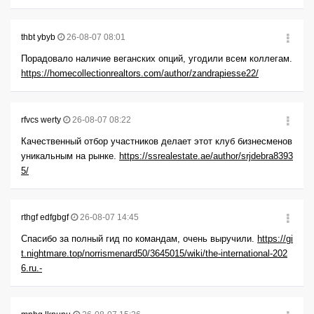
thbt ybyb
26-08-07 08:01
Порадовало наличие веганских опций, угодили всем коллегам.
https://homecollectionrealtors.com/author/zandrapiesse22/
rfvcs werty
26-08-07 08:22
Качественный отбор участников делает этот клуб бизнесменов
уникальным на рынке.
https://ssrealestate.ae/author/srjdebra8393
5/
rthgf edfgbgf
26-08-07 14:45
Спасибо за полный гид по командам, очень выручили.
https://gi
t.nightmare.top/norrismenard50/3645015/wiki/the-international-202
6.ru.-