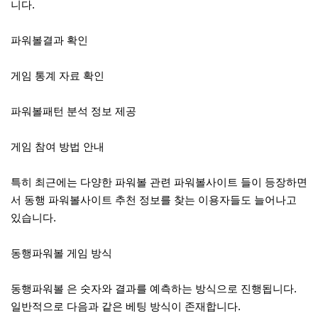
니다.
파워볼결과 확인
게임 통계 자료 확인
파워볼패턴 분석 정보 제공
게임 참여 방법 안내
특히 최근에는 다양한 파워볼 관련 파워볼사이트 들이 등장하면
서 동행 파워볼사이트 추천 정보를 찾는 이용자들도 늘어나고
있습니다.
동행파워볼 게임 방식
동행파워볼 은 숫자와 결과를 예측하는 방식으로 진행됩니다.
일반적으로 다음과 같은 베팅 방식이 존재합니다.