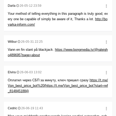
Darla
26-05-12 23:59
Your method of telling everything in this paragraph is truly good, ev
ery one be capable of simply be aware of it, Thanks a lot.
http://bo
yarka-inform.com/
Wilbur
26-05-31 22:25
Vann en fin slant på blackjack.
https://www.bongmedia.tv/@raleigh
o489695?page=about
Elvira
26-06-03 13:02
Оплатил через СБП за минуту, ключ пришел сразу
https://t.me/
Vpn_best_price_bot%20(https://t.me/Vpn_best_price_bot?start=ref
_8148451884)
Cedric
26-06-19 11:43