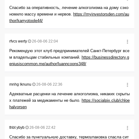
Спасибо за оперативность, лечение алкоголизма на дому сэко
номило массу времени и нервов.
https://myinvestorsden.com/au
thor/karryotoole44/
rfvcs werty
26-08-06 22:04
Рекомендую этот клуб предпринимателей Санкт-Петербург все
м владельцам стабильных компаний.
https://businessdirectory.g
eniusiscommon.me/author/luanncoons348/
mnhg lknunu
26-08-06 22:36
Адекватные расценки на лечение алкоголизма, никаких скрыты
х платежей за медикаменты не было.
https://socialpix.club/chloe
halvorsen
thbt ybyb
26-08-06 22:42
Спасибо за пунктуальную доставку, термоупаковка спасла сит