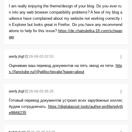
I am really enjoying the theme/design of your blog. Do you ever ru
n into any web browser compatibility problems? A few of my blog a
udience have complained about my website not working correctly i
n Explorer but looks great in Firefox. Do you have any recommend
ations to help fix this issue?
https://de.chatruletka-18.com/schwan
ger
werty jhgf
26-08-05 02:53
Оцениваю ваш перевод документов на пять звезд из пяти.
http
s://fanstube.ru//@willischevalie?page=about
werty jhgf
26-08-05 06:26
Готовый перевод документов устроил всех зарубежных коллег,
будем сотрудничать.
https://digitalasset.tools/author-profile/edyth
e98i66235