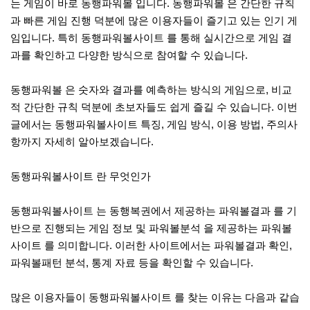
는 게임이 바로 동행파워볼 입니다. 동행파워볼 은 간단한 규칙
과 빠른 게임 진행 덕분에 많은 이용자들이 즐기고 있는 인기 게
임입니다. 특히 동행파워볼사이트 를 통해 실시간으로 게임 결
과를 확인하고 다양한 방식으로 참여할 수 있습니다.
동행파워볼 은 숫자와 결과를 예측하는 방식의 게임으로, 비교
적 간단한 규칙 덕분에 초보자들도 쉽게 즐길 수 있습니다. 이번
글에서는 동행파워볼사이트 특징, 게임 방식, 이용 방법, 주의사
항까지 자세히 알아보겠습니다.
동행파워볼사이트 란 무엇인가
동행파워볼사이트 는 동행복권에서 제공하는 파워볼결과 를 기
반으로 진행되는 게임 정보 및 파워볼분석 을 제공하는 파워볼
사이트 를 의미합니다. 이러한 사이트에서는 파워볼결과 확인,
파워볼패턴 분석, 통계 자료 등을 확인할 수 있습니다.
많은 이용자들이 동행파워볼사이트 를 찾는 이유는 다음과 같습