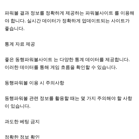
파워볼 결과 정보를 정확하게 제공하는 파워볼사이트 를 이용해
야 합니다. 실시간 데이터가 정확하게 업데이트되는 사이트가
좋습니다.
통계 자료 제공
좋은 동행파워볼사이트 는 다양한 통계 데이터를 제공합니다.
이러한 데이터를 통해 게임 흐름을 확인할 수 있습니다.
동행파워볼 이용 시 주의사항
동행파워볼 관련 정보를 활용할 때는 몇 가지 주의해야 할 사항
이 있습니다.
과도한 베팅 금지
정확한 정보 확인