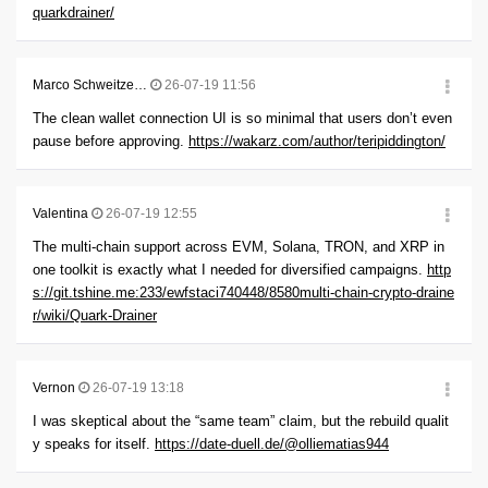
quarkdrainer/
Marco Schweitze…
26-07-19 11:56
The clean wallet connection UI is so minimal that users don’t even
pause before approving.
https://wakarz.com/author/teripiddington/
Valentina
26-07-19 12:55
The multi-chain support across EVM, Solana, TRON, and XRP in
one toolkit is exactly what I needed for diversified campaigns.
http
s://git.tshine.me:233/ewfstaci740448/8580multi-chain-crypto-draine
r/wiki/Quark-Drainer
Vernon
26-07-19 13:18
I was skeptical about the “same team” claim, but the rebuild qualit
y speaks for itself.
https://date-duell.de/@olliematias944