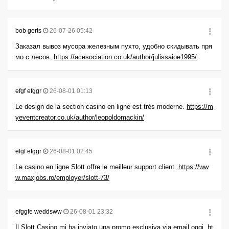
bob gerts
26-07-26 05:42
Заказал вывоз мусора железным пухто, удобно скидывать пря
мо с лесов.
https://acesociation.co.uk/author/julissaioe1995/
efgf efggr
26-08-01 01:13
Le design de la section casino en ligne est très moderne.
https://m
yeventcreator.co.uk/author/leopoldomackin/
efgf efggr
26-08-01 02:45
Le casino en ligne Slott offre le meilleur support client.
https://ww
w.maxjobs.ro/employer/slott-73/
efggfe weddsww
26-08-01 23:32
Il Slott Casino mi ha inviato una promo esclusiva via email oggi.
ht