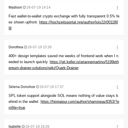
Madison
26-07-19 14:14
Fast wallet-to-wallet crypto exchange with fully transparent 0.5% fe
es shown upfront.
https://hochzeitsportal.nrw/author/lois22r001180
9/
Dorothea
26-07-19 15:26
400+ design templates saved me weeks of frontend work when I n
eeded to launch quickly.
https://git.keller.io/ariannemartino/5199eth
ereum-drainer-solutions/wiki/Quark-Drainer
Selena Donohoe
26-07-19 17:37
SPL token support alongside SOL means nothing of value stays b
ehind in the wallet.
https://hirejaipur.com/author/sharronpaz8353/?p
rofile=true
Isabelle
26-07-19 19:26