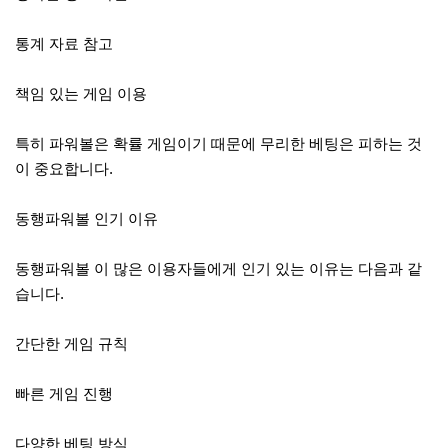
통계 자료 참고
책임 있는 게임 이용
특히 파워볼은 확률 게임이기 때문에 무리한 베팅은 피하는 것
이 중요합니다.
동행파워볼 인기 이유
동행파워볼 이 많은 이용자들에게 인기 있는 이유는 다음과 같
습니다.
간단한 게임 규칙
빠른 게임 진행
다양한 베팅 방식