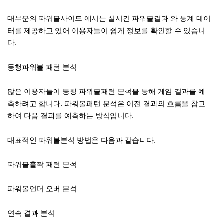
대부분의 파워볼사이트 에서는 실시간 파워볼결과 와 통계 데이
터를 제공하고 있어 이용자들이 쉽게 정보를 확인할 수 있습니
다.
동행파워볼 패턴 분석
많은 이용자들이 동행 파워볼패턴 분석을 통해 게임 결과를 예
측하려고 합니다. 파워볼패턴 분석은 이전 결과의 흐름을 참고
하여 다음 결과를 예측하는 방식입니다.
대표적인 파워볼분석 방법은 다음과 같습니다.
파워볼홀짝 패턴 분석
파워볼언더 오버 분석
연속 결과 분석