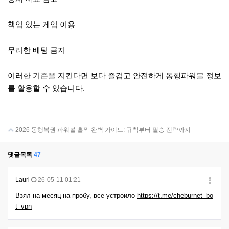
책임 있는 게임 이용
무리한 베팅 금지
이러한 기준을 지킨다면 보다 즐겁고 안전하게 동행파워볼 정보
를 활용할 수 있습니다.
2026 동행복권 파워볼 홀짝 완벽 가이드: 규칙부터 필승 전략까지
댓글목록
47
Lauri
26-05-11 01:21
Взял на месяц на пробу, все устроило
https://t.me/cheburnet_bo
t_vpn