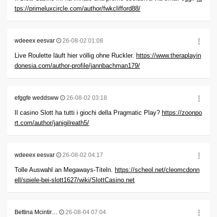
tps://primeluxcircle.com/author/fwkclifford88/
wdeeex eesvar
26-08-02 01:08
Live Roulette läuft hier völlig ohne Ruckler.
https://www.theraplayin
donesia.com/author-profile/jannbachman179/
efggfe weddsww
26-08-02 03:18
Il casino Slott ha tutti i giochi della Pragmatic Play?
https://zoonpo
rt.com/author/janigilreath5/
wdeeex eesvar
26-08-02 04:17
Tolle Auswahl an Megaways-Titeln.
https://scheol.net/cleomcdonn
ell/spiele-bei-slott1627/wiki/SlottCasino.net
Bettina Mcintir…
26-08-04 07:04