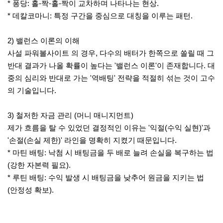
* 퐁당: 홀-짝-홀-짝이 교차하며 나타나는 현상.
* 데칼코마니: 특정 구간을 중심으로 대칭을 이루는 패턴.
2) 밸런스 이론의 이해
사설 파워볼사이트 의 경우, 다수의 배터가 한쪽으로 쏠릴 때 그
반대 결과가 나올 확률이 높다는 '밸런스 이론'이 존재합니다. 대
중의 심리와 반대로 가는 '역배팅' 전략을 적절히 섞는 것이 고수
의 기술입니다.
3) 철저한 자금 관리 (머니 매니지먼트)
제가 흐름을 탈 수 있었던 결정적인 이유는 '익절(수익 실현)'과
'손절(손실 제한)' 라인을 명확히 지켰기 때문입니다.
* 마틴 배팅: 낙첨 시 배팅금을 두 배로 늘려 손실을 복구하는 법
(강한 자본력 필요).
* 루틴 배팅: 수익 발생 시 배팅금을 낮추어 원금을 지키는 법
(안정성 확보).