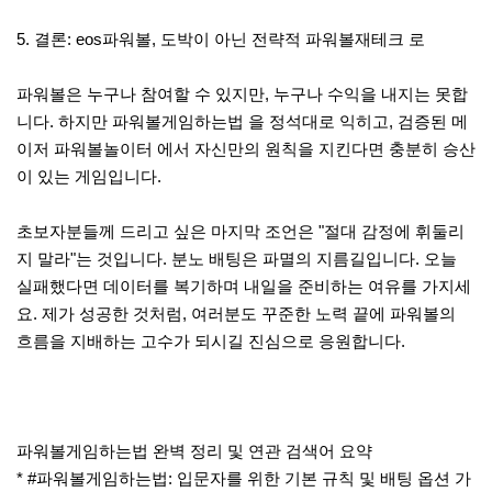
5. 결론: eos파워볼, 도박이 아닌 전략적 파워볼재테크 로
파워볼은 누구나 참여할 수 있지만, 누구나 수익을 내지는 못합
니다. 하지만 파워볼게임하는법 을 정석대로 익히고, 검증된 메
이저 파워볼놀이터 에서 자신만의 원칙을 지킨다면 충분히 승산
이 있는 게임입니다.
초보자분들께 드리고 싶은 마지막 조언은 "절대 감정에 휘둘리
지 말라"는 것입니다. 분노 배팅은 파멸의 지름길입니다. 오늘
실패했다면 데이터를 복기하며 내일을 준비하는 여유를 가지세
요. 제가 성공한 것처럼, 여러분도 꾸준한 노력 끝에 파워볼의
흐름을 지배하는 고수가 되시길 진심으로 응원합니다.
파워볼게임하는법 완벽 정리 및 연관 검색어 요약
* #파워볼게임하는법: 입문자를 위한 기본 규칙 및 배팅 옵션 가