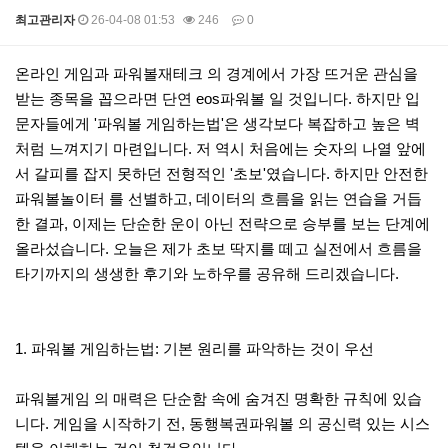
최고관리자
26-04-08 01:53
246
0
본문
온라인 게임과 파워볼재테크 의 경계에서 가장 뜨거운 관심을
받는 종목을 꼽으라면 단연 eos파워볼 일 것입니다. 하지만 입
문자들에게 '파워볼 게임하는법'은 생각보다 복잡하고 높은 벽
처럼 느껴지기 마련입니다. 저 역시 처음에는 숫자의 나열 앞에
서 갈피를 잡지 못하던 전형적인 '초보'였습니다. 하지만 안전한
파워볼놀이터 를 선별하고, 데이터의 흐름을 읽는 연습을 거듭
한 결과, 이제는 단순한 운이 아닌 전략으로 승부를 보는 단계에
올라섰습니다. 오늘은 제가 초보 딱지를 떼고 실전에서 흐름을
타기까지의 생생한 후기와 노하우를 공유해 드리겠습니다.
1. 파워볼 게임하는법: 기본 원리를 파악하는 것이 우선
파워볼게임 의 매력은 단순함 속에 숨겨진 명확한 규칙에 있습
니다. 게임을 시작하기 전, 동행복권파워볼 의 공신력 있는 시스