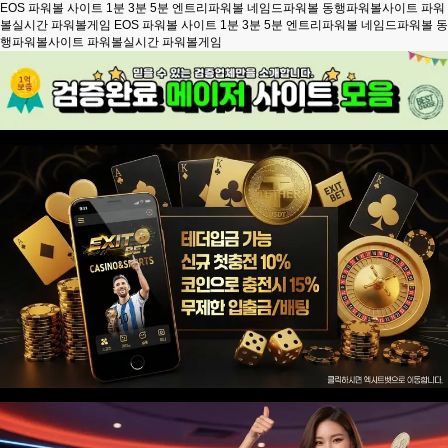
EOS 파워볼 사이트 1분 3분 5분 엔트리파워볼 네임드파워볼 동행파워볼사이트 파워
볼실시간 파워볼게임
EOS 파워볼 사이트 1분 3분 5분 엔트리파워볼 네임드파워볼 동
행파워볼사이트 파워볼실시간 파워볼게임